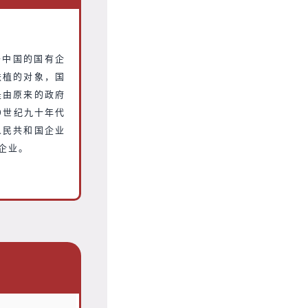
于中国的国有企
扶植的对象，国
是由原来的政府
0世纪九十年代
人民共和国企业
企业。