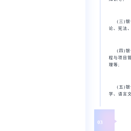
(三)
论、宪法
(四)
程与项目
理等;
(五)
学、语言
03