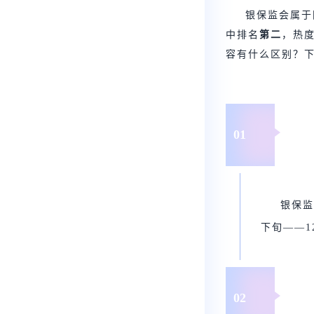
银保监会属于
中排名
第二
，热
容有什么区别？
01
银保监
下旬——1
02