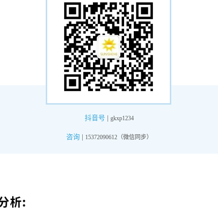
抖音号
|
gkxp1234
咨询
|
15372090612（微信同步）