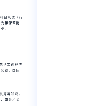
科目笔试（行
分为
银保监财
五类。
，包括宏观经济
与实践、国际
计核算等知识，
识、审计相关