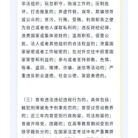
非法组织；玩忽职守，贻误工作的；压制批
评，打击报复的；弄虚作假，误导、欺骗领导
或公众的；贪污、行贿、受贿，利用职务之便
为自己或者他人谋取私利的；违反财经纪律，
浪费国家或集体资财的；滥用职权，侵害公
民、法人或者其他组织的合法权益的；泄露国
家秘密或者工作秘密的；在对外交往中损害国
家荣誉和利益的；参与或者支持邪教、色情、
吸毒、盗窃、赌博、诈骗、迷信等活动的；严
重违反职业道德、社会公德、家庭美德的。
（三）曾有违法违纪违规行为的，具体包括：
触犯刑律被免予刑事处罚的；曾受过劳动教养
的；近三年内曾受到行政拘留、司法拘留的；
曾被开除党、团籍的；在高等教育期间受到开
除学籍处分的；在国家法定考试中有严重舞弊