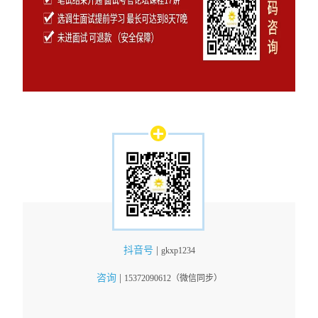
抖音号
|
gkxp1234
咨询
|
15372090612（微信同步）