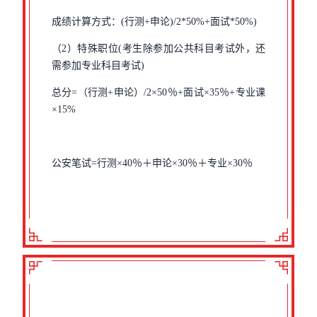
成绩计算方式：(行测+申论)/2*50%+面试*50%)
（2）特殊职位(考生除参加公共科目考试外，还
需参加专业科目考试)
总分=（行测+申论）/2×50％+面试×35％+专业课
×15%
公安笔试=行测×40％＋申论×30％＋专业×30％