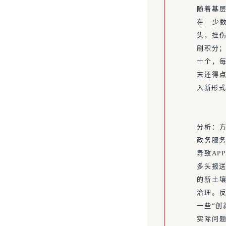
随着基
在 少
头，挫伤
刷积分；
十个，
末还得
入新形
分析：
政务服务
导致AP
多头报送
的新土
治理。
一些“创
实际问