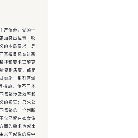
庄严使命。党的十
更加突出位置，吹
义的本质要求，是
同富裕目标奋进新
路径和要求理解更
从量变到质变，都是
过实施一系列区域
等措施，使不同地
共同富裕涉及效率和
义的初衷；只求公
共同富裕的一个判断
不仅停留在衣食住
方面的需求也越来
主义优越性的集中