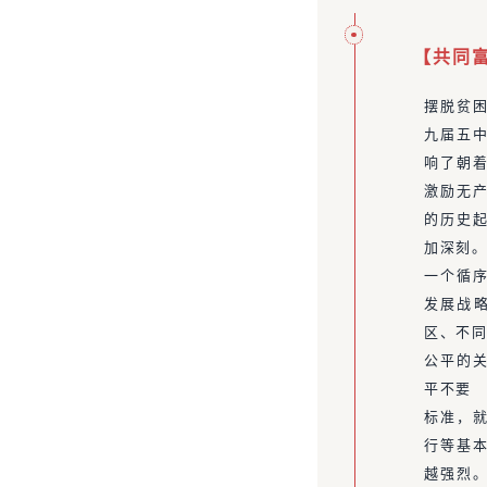
【
共同
摆脱贫
九届五
响了朝
激励无
的历史
加深刻。
一个循
发展战
区、不同
公平的
平不要 
标准，
行等基
越强烈