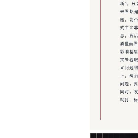
新”，只
来看都
题，能
式主义
息，背
质量而看
影响基层
实处着眼
义问题
上，纠
问题，要
同时，发
就打，