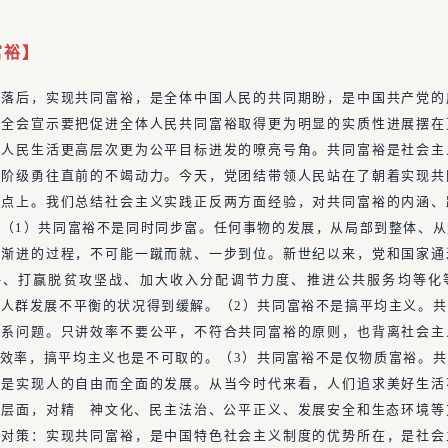
富裕
】
困落后，实现共同富裕，是全体中国人民的共同期盼，是中国共产党的
中全会宣示要把促进全体人民共同富裕取得更为明显的实质性进展摆在
着人民生活更高层次更为公平目标进发的嘹亮号角。共同富裕是社会主
产阶级勇往直前的不竭动力。今天，党团结带领人民站在了朝着实现共
起点上。我们总结社会主义实践正反两方面经验，对共同富裕的内涵、
（1）共同富裕不是同时同步富。任何事物的发展，从局部到整体、
序渐进的过程，不可能一蹴而就、一步到位。新世纪以来，党和国家通
略、打赢脱贫攻坚战、加大收入分配调节力度、推进公共服务均等化
人群发展不平衡的状况得到缓解。（2）共同富裕不是搞平均主义。
关系问题。只讲效率不要公平，不符合共同富裕的原则，也背离社会主
效率，搞平均主义也是不可取的。（3）共同富裕不是仅物质富裕。
就是实现人的自由而全面的发展。从当今时代来看，人们追求美好生活
本层面，对精 神文化、民主法治、公平正义、发展安全和生态环境等
。对策：实现共同富裕，是中国特色社会主义制度的优势所在，是社会