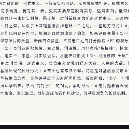
会导致新的 形式主义。不解决实际问题、光围着形式打转，形式主
是花拳绣腿、徒有其 表，究其实质都是脱离实际、远离实践。能否
否给群众带来切实利益，防止基 层创新蜕变为新的形式主义，必须把
非一日之弊，从根子上减轻基层负担也非一日之功。一些地方形式主义
后是作风问题在作祟，根源是政绩观出现了偏差。如果评价衡量干部不
留存照片的数量、新闻的点赞量，不看老百姓的打分而看 APP 的积
干部干事创业的积极性、主动性、创造性。用好考核“指挥棒”，树
、用实干 考量、用实绩说话，才能铲除形式主义生根接枝的“土壤
得到及时整治。形式主义、官僚主义是我们党的大敌、人民的大敌。
治基层出现的种种形式主义苗头也需常抓不懈。特别是对基层感受最直
坚持换位思考，多体谅基层同志的所忧所难、所愿所盼，“多办一些
扬斗争精神，拿出“钉钉子” 的韧劲，紧盯形式主义老问题和新表
标本兼治、源头治理，就能形成加强作风建设、为基层减负的长效机制