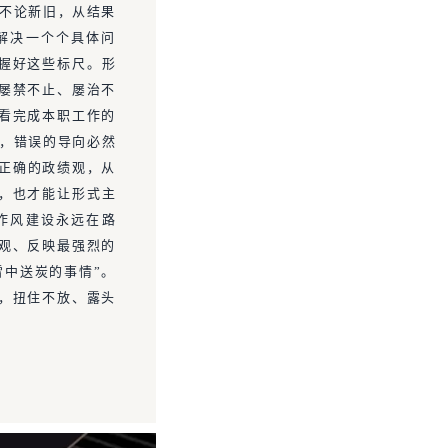
义不论新旧，从结果
解决一个个具体问
握好这些标尺。形
屡禁不止、屡治不
看完成本职工作的
分，错误的导向必然
立正确的政绩观，从
”，也才能让形式主
作风建设永远在路
观、反映最强烈的
雪中送炭的事情”。
现，扭住不放、露头
。