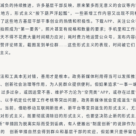
层减负的持续推进，许多基层干部反映，原来繁多而无意义的会议等内
数地方，形式主义“按下葫芦浮起瓢”，一些新增工作内容又出现不同
了这些地方基层干部干事创业的热情和积极性。下载APP、关注公
拍照成为“第一要务”，照片甚至有规格和数量的要求；手机里和工
每天不得不花费大量时间精力应对；耗时费力地运营公众号，发布内容
点赞评论转发，截图发到单位群……这些形式主义的表现，时间被它们
式主义。
方法和工具本无对错，善用才是根本。政务新媒体利用得当可以发挥推
、创新社会治理等作用，为人民群众提供便利。但如果追求“一事一端
P 过多过杂，或因运营不善、维护不力沦为“空壳类”APP，或存在过
、以手机定位代替工作考核等突出问题，政务新媒体就会变成滋生“
壤。当前，借助移动互联网新技术、新平台等变异滋生的形式主义，尤
反对形式主义，既要彻底清除旧的形式主义，也要坚决防止新的形式主
新”举措因为脱离实际而受到诟病，有人便搬出“制度创新”的说辞作
题的 创新举措自然会得到群众和基层干部的欢迎，但如果只是停留在