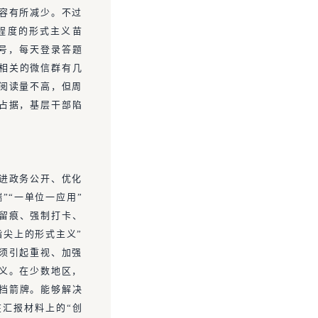
容有所减少。不过
程度的形式主义苗
众号，每天登录答题
作相关的微信群有几
阅读量不高，但周
占据，基层干部陷
进政务公开、优化
”“一单位一应用”
度留痕、强制打卡、
指尖上的形式主义”
须引起重视、加强
义。在少数地区，
为挡箭牌。能够解决
汇报材料上的“创