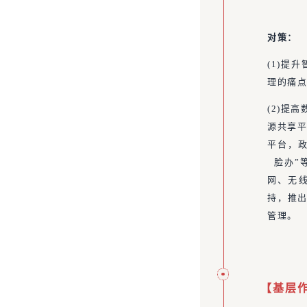
对策：
(1)提
理的痛
(2)提
源共享平
平台，政
脸办”等
网、无
持，推出
管理。
【基层