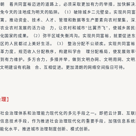
在朝 着共同富裕迈进的道路上，必须采取更加有力的举措，加快解决
免今天的洼地成为明天的陷阱。（1）破除城乡二元壁垒。实现共同
藩篱，推动资金、技术、人才、管理和数据等生产要素向农村聚集，深
农业农村发展的活力动 力，让农村和城市“比翼齐飞”，使城乡居
化国家的成果。（2）弥平区域失衡鸿沟。实现共同富裕，就要促进
区的人民都过上美好生活。（3） 整治分配不公顽疾。实现共同富
改革力度，规范收入分配秩序，构建科学合 理分配格局，使发展效率
得到有力维护。多方合力，多措并举，做到文明办网、文明用网、文明
文明建设有机融 合、互相促进。更加清朗的网络空间指日可待。
治理
】
是社会治理体系和治理能力现代化的多元手段之一。即把云计算、互联
等信息技术手段，作为推进社会治理现代化的重要手段，加强信息系统
智能化水平，推进城市治理制度创新、模式创新。