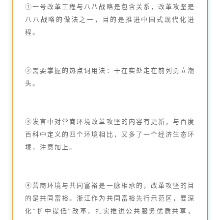
①一号改革工程与八八战略是包含关系，改革攻坚是
八八战略的做法之一，目的是推进中国式现代化进
程。
②需要掌握的热点词用法：干在实处走在前列勇立潮
头。
③发言中对营商环境改革攻坚的内容有更新，与百度
百科中定义的四个环境相比，又多了一个经济生态环
境，注意加上。
④营商环境与共同富裕是一脉相承的，改革攻坚的目
的是共同富裕。浙江作为共同富裕先行示范区，要深
化“扩中提低”改革，扎实推进公共服务优质共享，