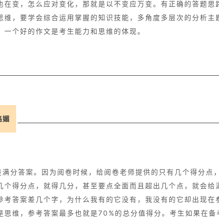
也在变，怎么应对变化，那就是以不变应万变。有正确的答题思
思维，要学会综合运用掌握的知识技能，多角度多层次的分析主
，一个好的作文是考生能力和思维的体现。
谄媚
是满分答案。因为阅卷时候，给阅卷老师提供的只有几个得分点
几个得分点，就得几分，甚至要点全面而且超出几个点，就会给
参考答案差几个字，为什么我有的它没有，我没有的它却出现在
是思维，参考答案最多也就是70%的总分值得分。考生如果在备