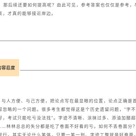
中，那后续还要如何提高呢？由此可见，参考答案也仅仅是参考，
衷，才真的能够接近岸边。
的容忍度
，与人方便、与己方便，把论点写在最显眼的位置，论点正确是
容忽略的一个问题。很多考生都觉得这是个历史遗留问题，“字
好，考试只能吃亏没法找”。字迹不清晰、涂抹过多、添油加醋
……林林总总的失分都是吃了卷面不好看的亏。如何不丢卷面分
就行。其实无论什么笔体，只要一笔一划、字迹工整就是好卷面