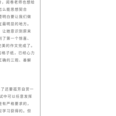
分，阅卷老师也想给
怎么能思想契合
楚明白要让我们做
在最明显的地方。
，让她意识到原来
到了第一个惊喜、
完美的作文完成了。
的格子纸，已经心力
正确的三观、善解
完了还要孤芳自赏一
考试中可以任意发挥
是有严格要求的，
过学习获得的。但