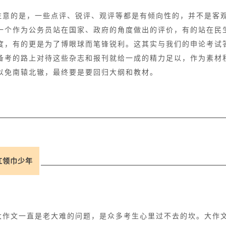
注意的是，一些点评、锐评、观评等都是有倾向性的，并不是客
一个作为公务员站在国家、政府的角度做出的评价，有的站在民
度，有的更是为了博眼球而笔锋锐利。这其实与我们的申论考试
备考的路上对待这些杂志和报刊就给一成的精力足以，作为素材
以免南辕北辙，最终要是要回归大纲和教材。
红领巾少年
大作文一直是老大难的问题，是众多考生心里过不去的坎。大作