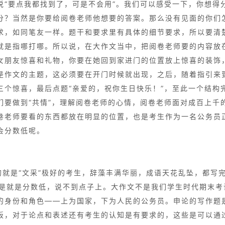
说“要点我都找到了，可是不会用”。我们可以感受一下，你想得
分？当然是你要给阅卷老师他想要的答案。那么没有见面的你们
求，如同笔友一样。题干和要求里有具体的细节要求，所以要清
就是指哪打哪。所以说，在大作文当中，把阅卷老师要的内容放
女朋友惊喜和礼物，你要在她回到家进门的位置放上惊喜的装饰
是作文的主题，这必须要在开门时候就出现，之后，随着指引来
三个惊喜，最后点题“亲爱的，祝你生日快乐！”，至此一个结构
们要做到“共情”，理解阅卷老师的心情，阅卷老师面对成百上千
卷老师要看的东西都放在明显的位置，也是考生作为一名公务员
会分数低呢。
的就是“文采”极好的考生，辞藻丰满华丽，成语天花乱坠，都写
，可是就是分数低，说不到点子上。大作文不是我们学生时代期末
的身份和角色——上为国家，下为人民的公务员。申论的写作题
板，对于论点和表述还有考生的认知是有要求的，这些是可以通