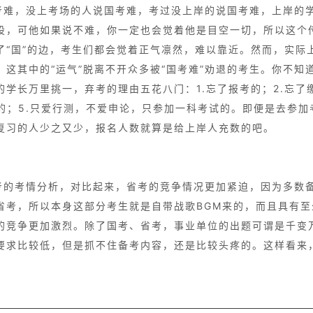
考难，没上考场的人说国考难，考过没上岸的说国考难，上岸的
设，可他如果说不难，你一定也会觉着他是目空一切，所以这个
了“国”的边，考生们都会觉着正气凛然，难以靠近。然而，实际
，这其中的“运气”脱离不开众多被“国考难”劝退的考生。你不知
学长万里挑一，弃考的理由五花八门：1.忘了报考的；2.忘了
试的；5.只爱行测，不爱申论，只参加一科考试的。即便是去参加
复习的人少之又少，报名人数就算是给上岸人充数的吧。
考的考情分析，对比起来，省考的竞争情况更加紧迫，因为多数
省考，所以本身这部分考生就是自带战歌BGM来的，而且具有至
的竞争更加激烈。除了国考、省考，事业单位的出题可谓是千变
要求比较低，但是抓不住备考内容，还是比较头疼的。这样看来