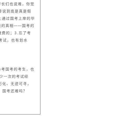
学长们也说难，你觉
传说到底是真是假
上通过国考上岸的毕
道的真相——国考的
缴费的；3.忘了考
考试，也有划水
备考国考的考生，也
少一次的考试经
万化、无迹可寻，
，国考还难吗？