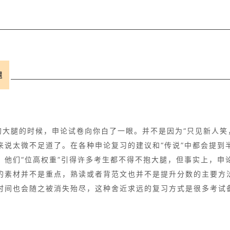
腿
的大腿的时候，申论试卷向你白了一眼。并不是因为“只见新人笑
来说太微不足道了。在各种申论复习的建议和“传说”中都会提到
，他们“位高权重”引得许多考生都不得不抱大腿，但事实上，申
的素材并不是重点，熟读或者背范文也并不是提升分数的主要方
时间也会随之被消失殆尽，这种舍近求远的复习方式是很多考试