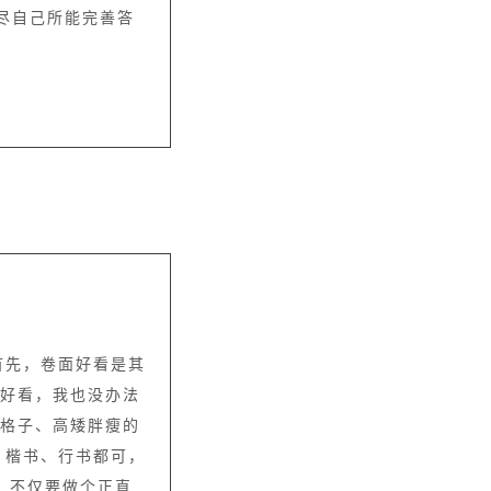
尽自己所能完善答
首先，卷面好看是其
不好看，我也没办法
超格子、高矮胖瘦的
？楷书、行书都可，
。不仅要做个正直