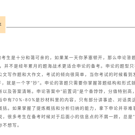
年
的考生是十分和蔼可亲的，如果某一天你茅塞顿开，那么申论答
以，并不是经年累月的题海战术更适合申论的备考。申论的题型只
公文写作题和大作文，考试的倾向很简单，当你考试的时候看到
子，就是一个字“抄”。申论的答题只需要你掌握答题结构和形式
晰以及答案清晰。申论答案中“前置词”是个香饽饽，分值特别高
当中有70%-80%是抄材料里的内容，只有部分讲事迹、对话类
概括。如果掌握了提炼概括和分析归纳的能力，拿下申论并非难
说，很多考生在备考时候对于后面小的信息点的不屑一顾，总是“
你不想写。