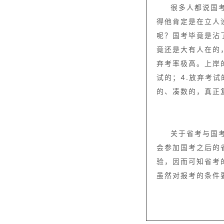
很多人都说国
得他肯定是在立人
呢？国考毕竟是沾
竟还是大有人在的
弃考率极高。上岸的
试的；4.放弃考
的、凑数的，真正
关于省考与国
会参加国考之后的
验，因而可知省考
虽然对报考的条件