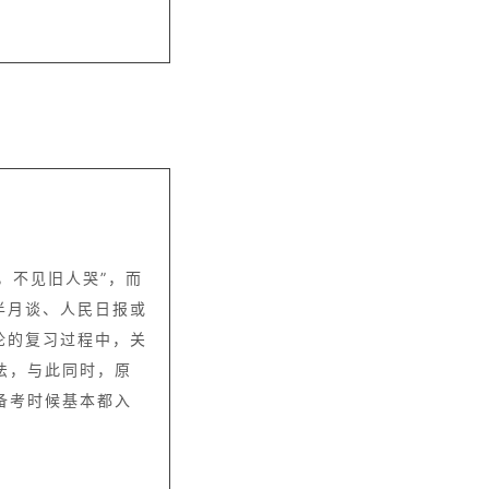
，不见旧人哭”，而
半月谈、人民日报或
论的复习过程中，关
法，与此同时，原
备考时候基本都入