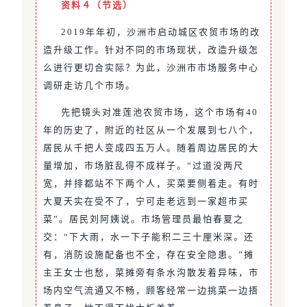
资料４（节选）
2019年年初，沙洲市启动城区农贸市场的改
造升级工作。针对不同的市场现状，改造升级怎
么进行更切合实际？为此，沙洲市市场服务中心
调研走访几个市场。
先把镜头对准莲池农贸市场，这个市场有40
年的历史了，附近的社区从一个发展到七八个，
居民从千把人变成四五万人。随着周边居民的大
量增加，市场脏乱得不成样子。“过道没两尺
宽，并排都站不下两个人，买菜要侧着走。有时
大夏天实在受不了，宁可走老远到一家超市买
菜”。居民刘阿姨说。市场管理员最怕春夏之
交：“下大雨，水一下子能积二三十厘米深。还
有，消防设施配备也不全，存在安全隐患。”摊
主王女士也愁，菜摊旁有条水沟散发着异味，市
场内空气流通又不畅，顾客经常一边挑菜一边捂