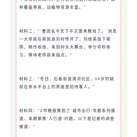
林覆盖率高，动植物资源丰富。”
材料二：“‘曹团长今天下午又要来教戏了。’消息
一大早就在新民县刘村传开了，刘桂英放下碗
筷，稍作收拾，来到村头大舞台，争分夺秒练
习，等待老师前来指点。”
材料三：“冬日，石板街道清河社区，66岁的姚
叔在亲水平台上的茶座里招待客人。”
材料四：“Z市晚报策划了‘城市出行’专题系列报
道，本期聚焦‘人行道’问题。以下是记者的调查
报道：”