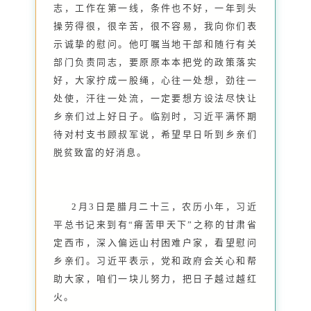
志，工作在第一线，条件也不好，一年到头
操劳得很，很辛苦，很不容易，我向你们表
示诚挚的慰问。他叮嘱当地干部和随行有关
部门负责同志，要原原本本把党的政策落实
好，大家拧成一股绳，心往一处想，劲往一
处使，汗往一处流，一定要想方设法尽快让
乡亲们过上好日子。临别时，习近平满怀期
待对村支书顾叔军说，希望早日听到乡亲们
脱贫致富的好消息。
2月3日是腊月二十三，农历小年，习近
平总书记来到有“瘠苦甲天下”之称的甘肃省
定西市，深入偏远山村困难户家，看望慰问
乡亲们。习近平表示，党和政府会关心和帮
助大家，咱们一块儿努力，把日子越过越红
火。