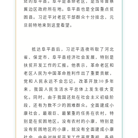
处的阜平县。阜平是革命老区，是当年晋察
冀边区政府所在地。阜平县也是全国重点贫
困县。习近平对老区干部群众十分挂念，元
旦前特地来到这里看望。
抵达阜平县后，习近平连夜听取了河北
省、保定市、阜平县经济社会发展，特别是
扶贫开发工作的汇报。他表示，革命老区和
老区人民为中国革命胜利作出了重要贡献，
党和人民永远不会忘记。改革开放30多年
来，我国人民生活水平总体上发生很大变
化。同时，由于我国还处在社会主义初级阶
段，还有为数不少的困难群众。全面建成小
康社会，最艰巨、最繁重的任务在农村，特
别是在贫困地区。没有农村的小康，特别是
没有贫困地区的小康，就没有全面建成小康
社会。中央对扶贫开发工作高度重视，各级