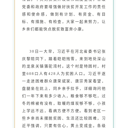
党委和政府要增强做好扶贫开发工作的责任
感和使命感，做到有计划、有资金、有目
标、有措施、有检查，大家一起来努力，让
乡亲们都能快点脱贫致富奔小康。
30日一大早，习近平在河北省委书记张
庆黎陪同下，踏着皑皑残雪，来到地处深山
的龙泉关镇骆驼湾村。这个村是特困村，村
里608口人有428人为贫困人口。习近平逐
一走进困难群众唐荣斌家、唐宗秀家看望，
盘腿坐在炕上，同乡亲手拉手，详细询问他
们一年下来有多少收入，粮食够不够吃，过
冬的棉被有没有，取暖的煤炭够不够，小孩
上学远不远，看病方便不方便。看到老区一
些乡亲尚未摆脱贫困、生活还比较困难，习
近平强调，只要有信心，黄土变成金。各级