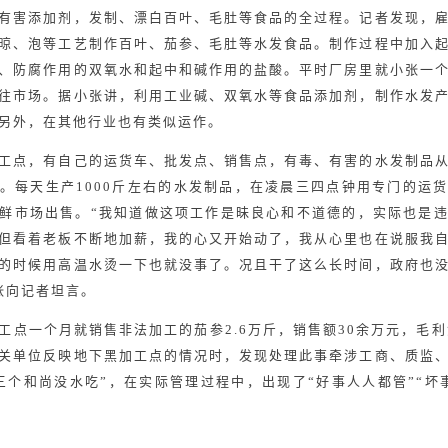
有害添加剂，发制、漂白百叶、毛肚等食品的全过程。记者发现，
晾、泡等工艺制作百叶、茄参、毛肚等水发食品。制作过程中加入
、防腐作用的双氧水和起中和碱作用的盐酸。平时厂房里就小张一
往市场。据小张讲，利用工业碱、双氧水等食品添加剂，制作水发
另外，在其他行业也有类似运作。
工点，有自己的运货车、批发点、销售点，有毒、有害的水发制品
。每天生产1000斤左右的水发制品，在凌晨三四点钟用专门的运
鲜市场出售。“我知道做这项工作是昧良心和不道德的，实际也是
但看着老板不断地加薪，我的心又开始动了，我从心里也在说服我
的时候用高温水烫一下也就没事了。况且干了这么长时间，政府也
张向记者坦言。
工点一个月就销售非法加工的茄参2.6万斤，销售额30余万元，毛利
关单位反映地下黑加工点的情况时，发现处理此事牵涉工商、质监
三个和尚没水吃”，在实际管理过程中，出现了“好事人人都管”“坏