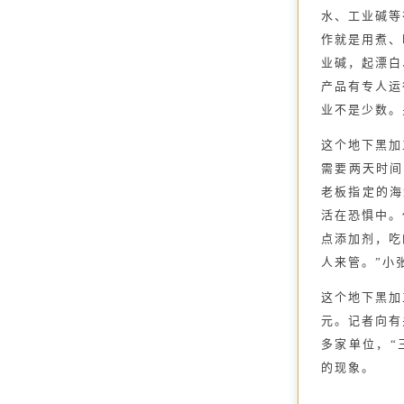
水、工业碱等
作就是用煮、
业碱，起漂白
产品有专人运
业不是少数。
这个地下黑加
需要两天时间
老板指定的海
活在恐惧中。
点添加剂，吃
人来管。”小
这个地下黑加
元。记者向有
多家单位，“
的现象。