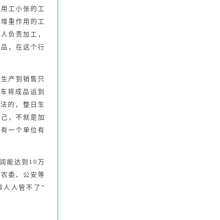
雇用工小张的工
起增重作用的工
个人负责加工，
产品，在这个行
从生产到销售只
货车将成品运到
违法的，整日生
自己，不就是加
没有一个单位有
润能达到10万
、农委、公安等
事人人管不了”