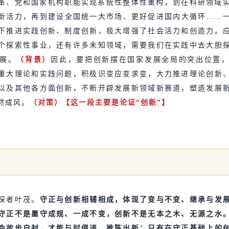
革、党和国家机构职能实现系统性整体性重构，到在科研领域实
新活力，再到建设全国统一大市场、更好促进国内大循环……
下推进实践创新、制度创新，极大增强了社会活力和创造力。
个探索性事业，还有许多未知领域，需要我们在实践中去大胆
展。
（背景）
因此，要把创新摆在国家发展全局的突出位置
重大理论和实践问题，积极识变应变求变，大力推进理论创新
以及其他各方面创新，不断开辟发展新领域新赛道，塑造发展
然成风。
（对策）【这一段主要是论证“创新”】
深者叶茂。
守正与创新相辅相成，体现了变与不变、继承与发
守正不是墨守成规、一成不变，创新不是无本之木、无源之水
会故步自封，才能与时俱进、推陈出新；只有在守正基础上的