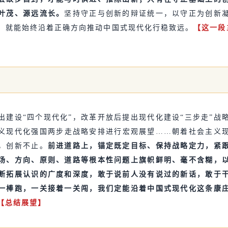
叶茂、源远流长。
坚持守正与创新的辩证统一，以守正为创新
，就能始终沿着正确方向推动中国式现代化行稳致远。
【这一段
】
出建设“四个现代化”，改革开放后提出现代化建设“三步走”战
义现代化强国两步走战略安排进行宏观展望……朝着社会主义
，创新不止。
前进道路上，锚定既定目标、保持战略定力，紧
场、方向、原则、道路等根本性问题上旗帜鲜明、毫不含糊，
断拓展认识的广度和深度，敢于说前人没有说过的新话，敢于
一棒跑，一关接着一关闯，我们定能沿着中国式现代化这条康
【总结展望】