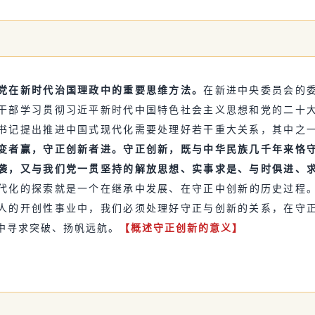
党在新时代治国理政中的重要思维方法。
在新进中央委员会的
干部学习贯彻习近平新时代中国特色社会主义思想和党的二十
书记提出推进中国式现代化需要处理好若干重大关系，其中之
变者赢，守正创新者进。守正创新，既与中华民族几千年来恪
袭，又与我们党一贯坚持的解放思想、实事求是、与时俱进、
代化的探索就是一个在继承中发展、在守正中创新的历史过程
人的开创性事业中，我们必须处理好守正与创新的关系，在守
中寻求突破、扬帆远航。
【概述守正创新的意义】