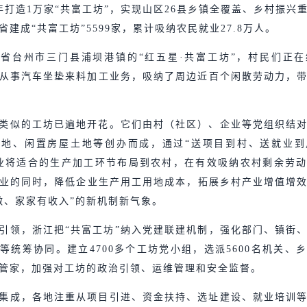
年打造1万家“共富工坊”，实现山区26县乡镇全覆盖、乡村振兴
建成“共富工坊”5599家，累计吸纳农民就业27.8万人。
省台州市三门县浦坝港镇的“红五星·共富工坊”，村民们正
从事汽车坐垫来料加工业务，吸纳了周边近百个闲散劳动力，
。
类似的工坊已遍地开花。它们由村（社区）、企业等党组织结
阵地、闲置房屋土地等创办而成，通过“送项目到村、送就业到
业将适合的生产加工环节布局到农村，在有效吸纳农村剩余劳
就业的同时，降低企业生产用工用地成本，拓展乡村产业增值增
做、家家有收入”的新机制新气象。
引领，浙江把“共富工坊”纳入党建联建机制，强化部门、镇街
等统筹协同。建立4700多个工坊党小组，选派5600名机关、
管家，加强对工坊的政治引领、运维管理和安全监督。
集成，各地注重从项目引进、资金扶持、选址建设、就业培训