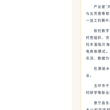
产业是“
与五芳斋等粽
一加工的箬叶
依托数字
村党组织、农
托丰富贻贝海
电商新模式。
农活、数据为
在美丽乡
业。
玉环市干
村研学等新业
景宁县东
大山的深垟村