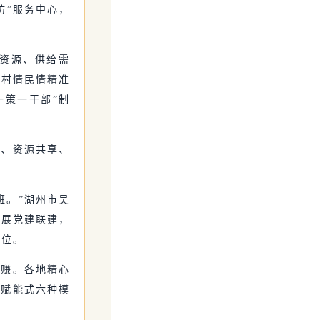
坊”服务中心，
资源、供给需
与村情民情精准
一策一干部”制
建、资源共享、
班。”湖州市吴
开展党建联建，
岗位。
钱赚。各地精心
业赋能式六种模