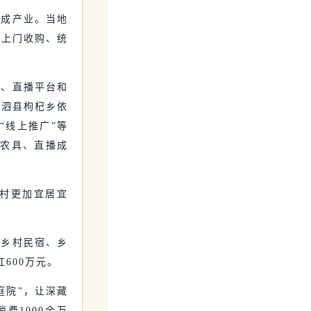
形成产业。当地
、上门收购、统
业、直播平台和
嵊泗县枸杞乡依
“线上推广”等
变农具、直播成
乡村更加宜居宜
、乡村民宿、乡
600万元。
庭院”，让深藏
费1000余万