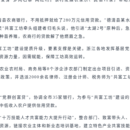
清县农商银行，不用抵押就给了280万元信用贷款。”德清县某
灵”共富工坊牵头组建者归毛头说，他引进“太湖2号”原种后，
种苗养殖，农商行的贷款解了他燃眉之急。
富工坊”建设提质升级，要素支撑是关键。浙江各地发挥基层
资源力量，因需赋能，保障工坊高效运转。
农业农村局、商务局等8个涉企涉农部门制定出台项目引进、
项政策，并选派2000余名律师、注册会计师、税务师为“共富工
“党群创富贷”，协调全市35家银行，为参与“共富工坊”建设
中低收入农户提供信用贷款。
“十万技能人才共富能力大提升行动”，整合部门、致富带头人
资源，链接农业主体和新业态培训基地，建立特色产业共富技