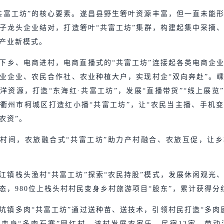
共富工坊”的核心要素。遂昌县野生箬叶资源丰富，但一直未能
子龙头企业结对，打造箬叶“共富工坊”集群，构建起集中采摘
产业新模式。
下乡、电商进村，电商直播式的“共富工坊”连接起各类电商企
业企业、农民合作社、农业种植大户，实现村企“双向奔赴”。
洋资源，打造“东海红·共富工坊”，发展“直播带货”“线上展览”
衢州市柯城区打造红小播“共富工坊”，让“农民当主播、手机
农资”。
村间，农旅融合式“共富工坊”助力产村融合、农旅互促，让
江镇栈头渔村“共富工坊”探索“农民持股”模式，发展休闲观光
态，980位上栈头村村民变身乡村旅游项目“股东”，累计获得分红
坑镇多肉“共富工坊”通过送种苗、送技术，引领村民打造“多肉
变身“多肉石寨”网红村。该村发展农家乐、民宿12家，带动消