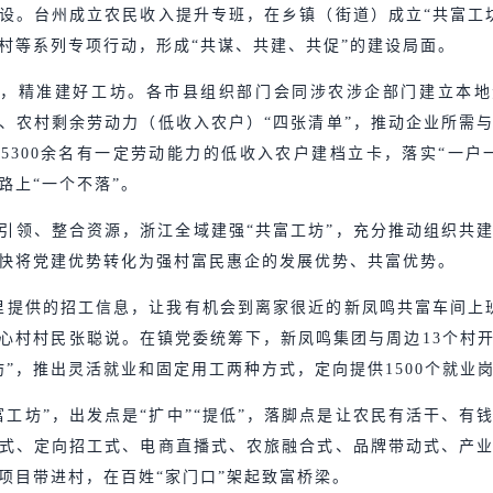
设。台州成立农民收入提升专班，在乡镇（街道）成立“共富工
村等系列专项行动，形成“共谋、共建、共促”的建设局面。
户，精准建好工坊。各市县组织部门会同涉农涉企部门建立本地
、农村剩余劳动力（低收入农户）“四张清单”，推动企业所需
5300余名有一定劳动能力的低收入农户建档立卡，落实“一户
路上“一个不落”。
引领、整合资源，浙江全域建强“共富工坊”，充分推动组织共
快将党建优势转化为强村富民惠企的发展优势、共富优势。
里提供的招工信息，让我有机会到离家很近的新凤鸣共富车间上
心村村民张聪说。在镇党委统筹下，新凤鸣集团与周边13个村
坊”，推出灵活就业和固定用工两种方式，定向提供1500个就业
富工坊”，出发点是“扩中”“提低”，落脚点是让农民有活干、有
式、定向招工式、电商直播式、农旅融合式、品牌带动式、产
项目带进村，在百姓“家门口”架起致富桥梁。