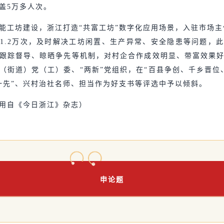
盖5万多人次。
能工坊建设，浙江打造“共富工坊”数字化应用场景，入驻市场主体
1.2万次，及时解决工坊闲置、生产异常、安全隐患等问题，
跟踪督导、晾晒争先等机制，对村企合作成效明显、带富效果
（街道）党（工）委、“两新”党组织，在“百县争创、千乡晋位
一先”、兴村治社名师、担当作为好支书等评选中予以倾斜。
用自《今日浙江》杂志）
申论题