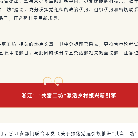
报告提出，坚持大抓基层的鲜明导向，抓党建促乡村振兴。近
富工坊”建设，充分发挥党组织的政治优势、组织优势和密切联
路子，打造强村富民新场景。
共富工坊”相关的热点文章，其中分标题已隐去，更符合申论考
五道申论题目，与此同时也分享五条话题相关的面试题，让各
浙江：“共富工坊”激活乡村振兴新引擎
年9月，浙江多部门联合印发《关于强化党建引领推进“共富工坊