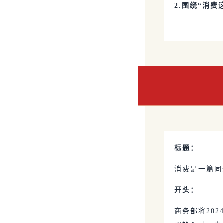
2.围绕“消
标题：
消费是一篇同
开头：
商务部将202