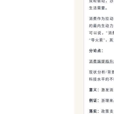
双轮驱动，办
生活需要。
消费作为拉动
的最内生动力
可以说，“消
“导火索”，
分论点：
消费端提档升
现状分析/背
科技水平的不
意义：
激发消
例证：
浙理来
落实：
政策支