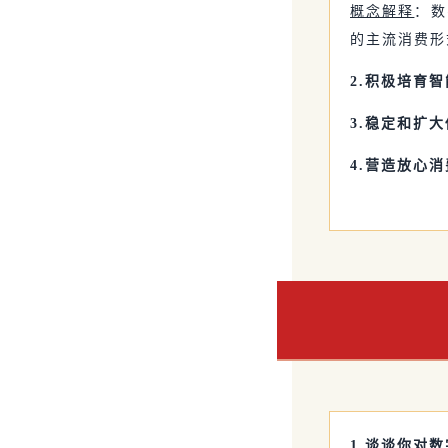
概念解释
：数
的主流消费形
2.积极培育
3.稳定和扩
4.营造放心
1.谈谈你对