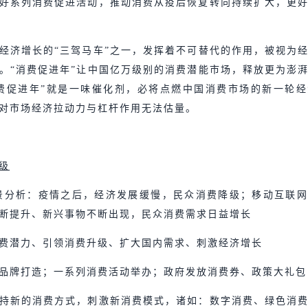
好系列消费促进活动，推动消费从疫后恢复转向持续扩大，更
经济增长的“三驾马车”之一，发挥着不可替代的作用，被视为
。“消费促进年”让中国亿万级别的消费潜能市场，释放更为澎
费促进年”就是一味催化剂，必将点燃中国消费市场的新一轮
其对市场经济拉动力与杠杆作用无法估量。
级
景分析：疫情之后，经济发展缓慢，民众消费降级；移动互联
断提升、新兴事物不断出现，民众消费需求日益增长
费潜力、引领消费升级、扩大国内需求、刺激经济增长
品牌打造；一系列消费活动举办；政府发放消费券、政策大礼包
持新的消费方式，刺激新消费模式，诸如：数字消费、绿色消