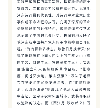
实践光辉历程的真实写照，具有独特的历史
穿透力、文化感染力和精神感召力。尤其毛
泽东诗词最具代表性。其诗词中对重大历史
事件或革命进程的描写，充满了深厚的革命
情感和鲜明的时代特色，这些诗词不仅艺术
地记录了中国的沧桑巨变，也深刻地反映了
毛泽东及中国共产党人的革命精神和奋斗历
程。“为有牺牲多壮志，敢教日月换新天”体
现了推翻压在中国人民头上的三座大山（帝
国主义、封建主义、官僚资本主义），实现
民族独立和人民解放的革命目标。“怅寥
廓，问苍茫大地，谁主沉浮？”表达了毛泽
东在革命初期的迷茫与思考，而“把酒酹滔
滔，心潮逐浪高”则展现了他从大革命失败
中奋起，坚定走农村包围城市、武装夺取政
权道路的决心。而《西江月·秋收起义》写