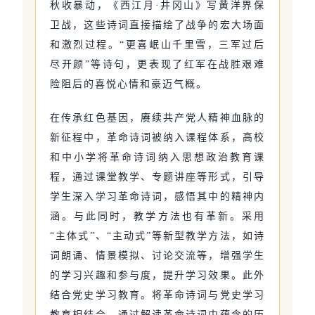
秋收暴动，《西江月·井冈山》写黄洋界保
卫战，这些诗词直接描绘了战争的宏大场面
和激烈过程。“更喜岷山千里雪，三军过后
尽开颜”等诗句，更表现了红军在战胜艰难
险阻后的喜悦心情和豪迈气概。
在传承红色基因，赓续共产党人精神血脉的
新征程中，革命诗词被纳入课程体系，高校
和中小学将革命诗词纳入思想政治教育课
程，通过课堂教学、专题讲座等形式，引导
学生深入学习革命诗词，感悟其中的精神内
涵。与此同时，教学方法也有革新。采用
“主体式”、“主动式”等新型教学方法，如诗
词朗诵、情景模拟、讨论交流等，增强学生
的学习兴趣和参与度，提升学习效果。此外
结合党史学习教育。将革命诗词与党史学习
教育相结合，通过解读革命诗词中蕴含的历