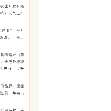
农业开发有限
抓晴好天气进行
产业“百千万
量发展。目前，
县借糯米山药
手，全链条梳理
冻生产线，提升
的品牌，便能
渠道后一年卖出
公用品牌，采