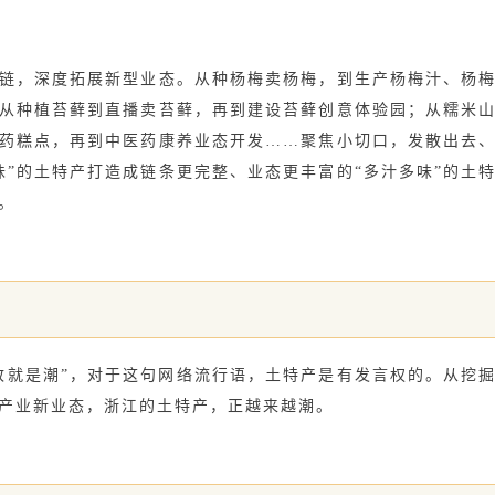
，深度拓展新型业态。从种杨梅卖杨梅，到生产杨梅汁、杨梅
从种植苔藓到直播卖苔藓，再到建设苔藓创意体验园；从糯米
药糕点，再到中医药康养业态开发……聚焦小切口，发散出去
味”的土特产打造成链条更完整、业态更丰富的“多汁多味”的土
。
致就是潮”，对于这句网络流行语，土特产是有发言权的。从挖
产业新业态，浙江的土特产，正越来越潮。