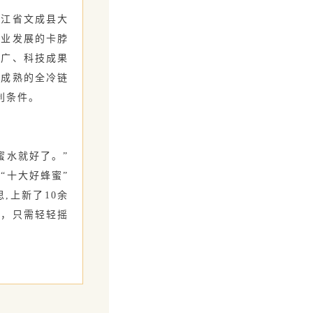
江省文成县大
产业发展的卡脖
推广、科技成果
为成熟的全冷链
利条件。
水就好了。”
“十大好蜂蜜”
,上新了10余
盖，只需轻轻摇