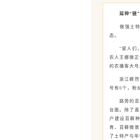
延伸“链
做强土特产
态。
“家人们，
农人王娜微正
的农播客大号
浙江藓然农
号有6个，粉
路旁的苔藓
台面。除了直
户建设苔藓
育、苔藓微景
了土特产与年