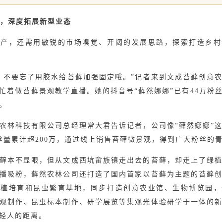
”，深度拓展新型业态
，还需用敏锐的市场嗅觉、开阔的发展思路，探索打造乡村
不要忘了用胶水给苔藓加强固定哦。”记者来到文成苔藓创意农
忙着做苔藓景观教学直播。她的抖音号“藓然娜娜”已有44万粉
。
林科技有限公司总经理常大君告诉记者，公司像“藓然娜娜”这
丝量累计超200万，通过线上销售苔藓微景观，得到广大粉丝的
本不显眼，但从文成西坑畲族镇走出去的苔藓，却走上了绿植
播吸粉，藓然农林公司还打造了国内首家以苔藓为主题的苔藓
种植培育和昆虫繁育基地，同步打造创意农业馆、生物博览园，
观制作、昆虫标本制作、研学展览等集观光体验研学于一体的
轻人的距离。