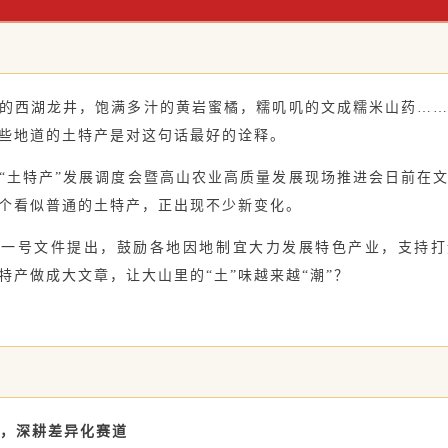
西湖龙井，饱满多汁的黄岩蜜橘，糯叽叽的文成糯米山药……
些地道的土特产是对这句话最好的诠释。
土特产”发展调度会暨高山农业高质量发展现场推进会日前在文
个看似普通的土特产，正出现不少新变化。
号文件提出，鼓励各地因地制宜大力发展特色产业，支持打
特产做成大文章，让大山里的“土”味越来越“潮”？
”，深耕差异化赛道