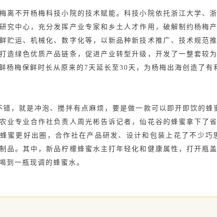
离不开杨梅科技小院的技术赋能。科技小院依托浙江大学、浙
研究中心，充分发挥产业专家和乡土人才作用，破解制约杨梅
鲜贮运、机械化、数字化等，以新品种新技术推广、技术规范
打造绿色优质产品链条，促进产业转型升级，开发了一整套较
鲜杨梅保鲜时长从原来的7天延长至30天，为杨梅出海创造了有
错，就是冲泡、搅拌有点麻烦，要是做一款可以即开即饮的蜂蜜
农业专业合作社负责人周光彬告诉记者，仙花谷的蜂蜜拿下了省
蜂蜜更好出圈，合作社在产品研发、设计和包装上花了不少巧思
制品。其中，新品柠檬蜂蜜水主打年轻化和健康属性，打开瓶
喝到一瓶现调的蜂蜜水。