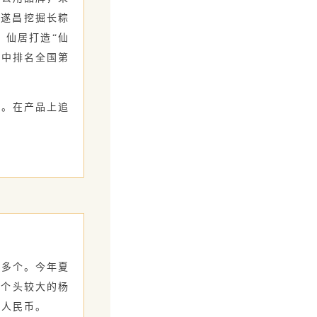
。遂昌挖掘长粽
；仙居打造“仙
类中排名全国第
。在产品上追
多个。今年夏
，个头较大的杨
元人民币。