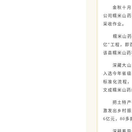
金秋十月，
公司糯米山药
采收作业。
糯米山药是
亿”工程，即
该县糯米山药
深藏大山的
入选今年省级
标准化流程，
文成糯米山药
把土特产做
激发出乡村振
6亿元，80
深耕差异化