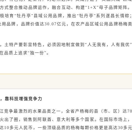
方式整合推动品牌运作，融合互动、构建“1+X”母子品牌矩阵
极培育“牡丹亭”县域公用品牌，推出“牡丹亭”系列遂昌长情粽
公用品牌，品牌价值达30.07亿元，在农产品区域公用品牌杨梅
土特产要彰显特色，必须因地制宜做到“人无我有，人有我优”
，在品质上追求“独一份”。
”，靠科技增强竞争力
竞争最激烈的水果品类之一，全省产杨梅的县（市、区）达70
火出了圈，销售到阿联酋、意大利等多个国家。在国际市场上
达10多元人民币，一些顶级品质的杨梅每颗价格更是高达30多