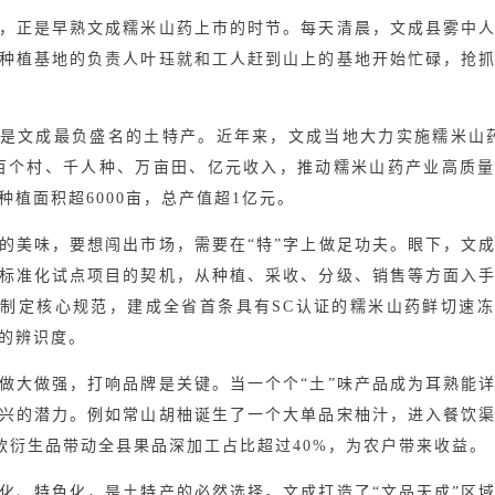
正是早熟文成糯米山药上市的时节。每天清晨，文成县雾中人
种植基地的负责人叶珏就和工人赶到山上的基地开始忙碌，抢
文成最负盛名的土特产。近年来，文成当地大力实施糯米山药
百个村、千人种、万亩田、亿元收入，推动糯米山药产业高质
种植面积超6000亩，总产值超1亿元。
美味，要想闯出市场，需要在“特”字上做足功夫。眼下，文成
标准化试点项目的契机，从种植、采收、分级、销售等方面入
制定核心规范，建成全省首条具有SC认证的糯米山药鲜切速
的辨识度。
大做强，打响品牌是关键。当一个个“土”味产品成为耳熟能详
兴的潜力。例如常山胡柚诞生了一个大单品宋柚汁，进入餐饮
多款衍生品带动全县果品深加工占比超过40%，为农户带来收益。
、特色化，是土特产的必然选择。文成打造了“文品天成”区域