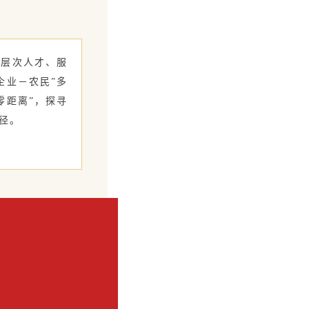
高层次人才、服
企业－农民”多
零距离”，探寻
径。