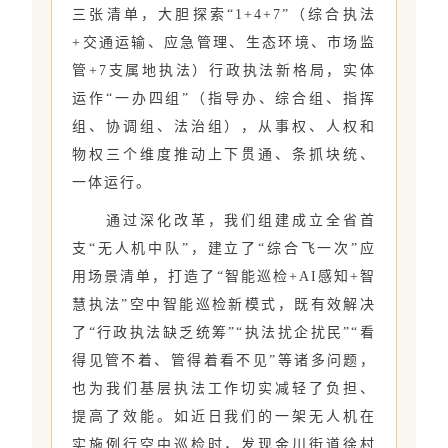
三张清单，大胆探索“1+4+7”（综合执法
+交通运输、应急管理、生态环境、市场监
管+7支属地执法）行政执法新格局，实体
运作“一办四组”（指导办、综合组、指挥
组、协调组、法治组），从事权、人权和
物权三个维度推动上下贯通、条抓块统、
一体运行。
通过深化改革，我们组建成立全省首
支“无人机中队”，建立了“综合飞一次”应
用场景清单，打造了“智能巡检+AI感知+智
慧执法”空中智能巡检新模式，既有效解决
了“行政执法缺乏统筹”“执法扰企扰民”“看
得见管不着、管得着看不见”等诸多问题，
也为我们基层执法工作切实减轻了负担、
提高了效能。如近日我们的一架无人机在
实施例行空中巡检时，发现金川街道徐村