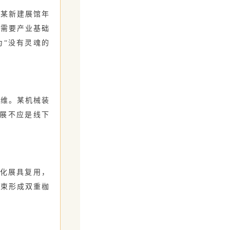
州某新建展馆年
展需要产业基础
为“没有灵魂的
降维。某机械装
会展不应是线下
块化展具复用，
约束形成双重枷