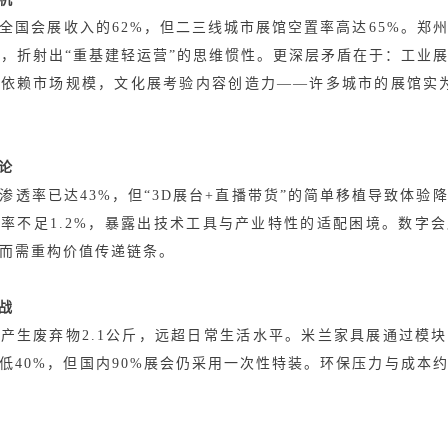
全国会展收入的62%，但二三线城市展馆空置率高达65%。郑
天，折射出“重基建轻运营”的思维惯性。更深层矛盾在于：工业
依赖市场规模，文化展考验内容创造力——许多城市的展馆实
论‌
渗透率已达43%，但“3D展台+直播带货”的简单移植导致体验
率不足1.2%，暴露出技术工具与产业特性的适配困境。数字
而需重构价值传递链条。
战‌
产生废弃物2.1公斤，远超日常生活水平。米兰家具展通过模
低40%，但国内90%展会仍采用一次性特装。环保压力与成本