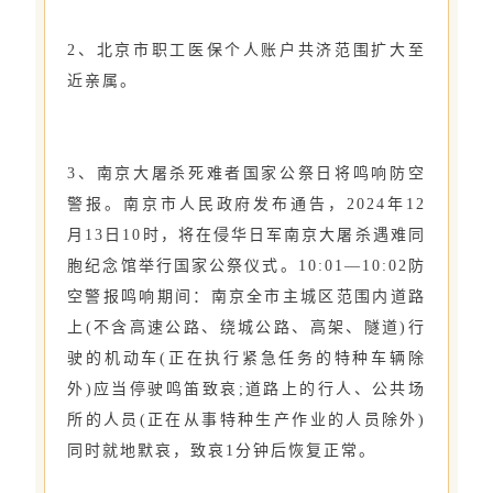
2、北京市职工医保个人账户共济范围扩大至
近亲属。
3、南京大屠杀死难者国家公祭日将鸣响防空
警报。南京市人民政府发布通告，2024年12
月13日10时，将在侵华日军南京大屠杀遇难同
胞纪念馆举行国家公祭仪式。10:01—10:02防
空警报鸣响期间：南京全市主城区范围内道路
上(不含高速公路、绕城公路、高架、隧道)行
驶的机动车(正在执行紧急任务的特种车辆除
外)应当停驶鸣笛致哀;道路上的行人、公共场
所的人员(正在从事特种生产作业的人员除外)
同时就地默哀，致哀1分钟后恢复正常。