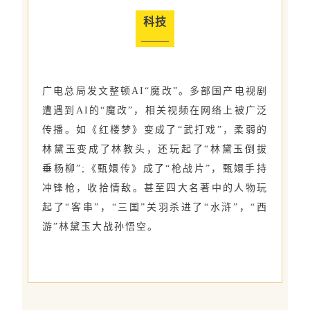
科技
广电总局发文整顿AI“魔改”。多部国产电视剧
遭遇到AI的“魔改”，相关视频在网络上被广泛
传播。如《红楼梦》变成了“武打戏”，柔弱的
林黛玉变成了林教头，还玩起了“林黛玉倒拔
垂杨柳”;《甄嬛传》成了“枪战片”，甄嬛手持
冲锋枪，收拾情敌。甚至四大名著中的人物玩
起了“客串”，“三国”关羽杀进了“水浒”，“西
游”林黛玉大战孙悟空。