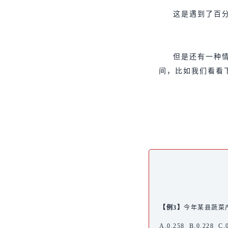
这是遇到了百
但是还有一种
间，比如我们看看
【例3】
今年某县蔬菜产
A.0.258 B.0.228 C.