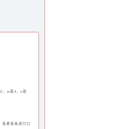
所以，m是4，n是
，是更容易进行口