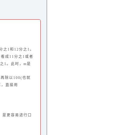
分之1和12分之1。
看成11分之1或者
分之1。此时，m是
再除以100(也就
算，直接用
，是更容易进行口