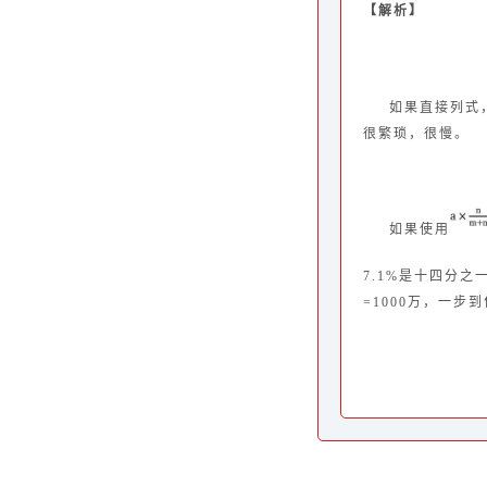
【解析】
如
果直接列式
很繁琐，很慢。
如果使用
7.1%是十
四分之
=1000万，一步