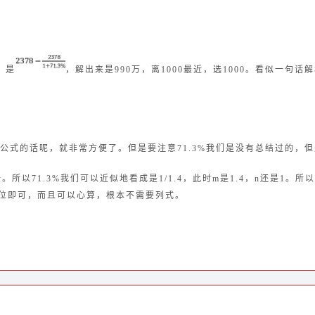
，是
，解出来是990万，离1000最近，选1000。
看似一句话解
公式的话呢，就非常方便了。
但是要注意71.3%我们是没有总结过的，
一。
所以71.3%我们可以近似地看成是1/1.4，此时m是1.4，n还是1。
所以
到位即可，而且可
以心算，根本不需要列式。