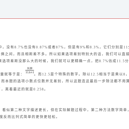
，没有8.7%也没有0.87%或者87%，但是有9%和8.3%，它们分别是11
于他俩之间，而且相距差不多。所以如果选项差别特别大的话，我们可以直接
果选项差距没那么大的时候，我们就可以更精确一点，把8.7%估成11.5
增长量就等于是：
。
而12.5是个特殊的数字。
除以12.5相当于是乘以8，
，而本题的选项小数点位数并无差别，所以这题连这最后一步除法都不用
了，离着最近的就是
0.258。
，看似第二种文字描述更长，但在实际解题过程中，第二种方法数字简单
度反而比列式简单的更快更轻松。