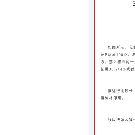
如图所示，我
记B溶液100克，
方；那么相应的一
论用36%+4%或
描述得比较长
接脑补即可。
线段法怎么操