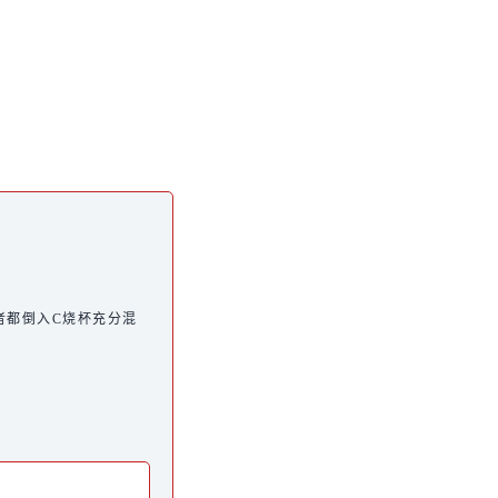
两者都倒入C烧杯充分混