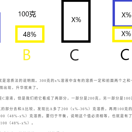
就是溶质法的说明图。300克的x%溶液中含有的溶质一定和前面两个之和
图出现，升华就来了。
是C溶液，但是我们把它看成了两部分，一部分是200克，另一部分是100
克的部分去和A比较，发现比A多了200（x%-36%）克溶质，再用100克
100（48%-x%）克溶质。要归于平衡，说明这个值必须相等，也就是有
=100（48%-x%）。