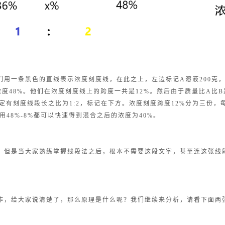
们用一条黑色的直线表示浓度刻度线，在此之上，左边标记A溶液200克，
浓度48%。他们在浓度刻度线上的跨度一共是12%。然后由于质量比A比B
定有刻度线段长之比为1:2，标记在下方。浓度刻度跨度12%分为三份，
者用48%-8%都可以快速得到混合之后的浓度为40%。
，但是当大家熟练掌握线段法之后，根本不需要这段文字，甚至连这张线
作，给大家说清楚了，那么原理是什么呢？我们继续来分析，请看下面两