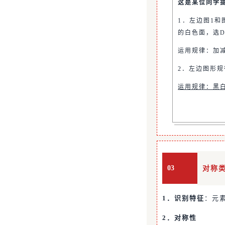
这是某位同学
1．左边图1和
的白色面，选
运用规律：加
2．左边图形规
运用规律：黑
03
对称
1．识别特征
：元
2．对称性