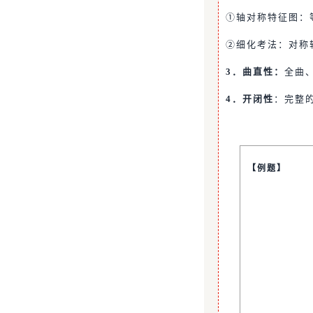
①轴对称特征图：
②细化考法：对称
3．曲直性：
全曲
4．开闭性
：完整
【例题】