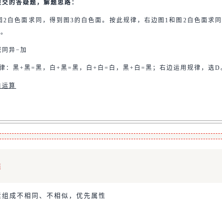
提交的答疑题，解题思路：
图2白色面求同，得到图3的白色面。按此规律，右边图1和图2白色面求
D。
减同异−加
律：黑+黑=黑，白+黑=黑，白+白=白，黑+白=黑；右边运用规律，选D
白运算
类
素组成不相同、不相似，优先属性