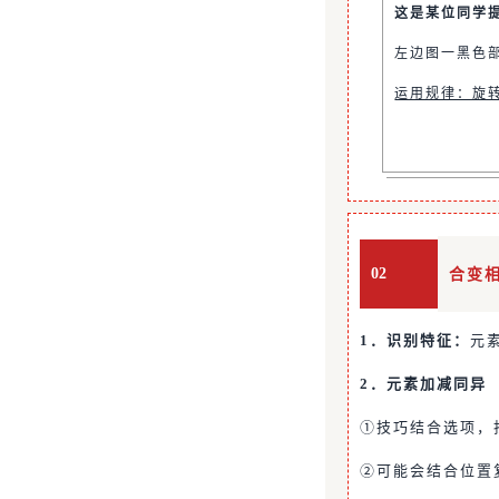
这是某位同学
左边图一黑色
运用规律：旋
02
合变
1．识别特征：
元
2．元素加减同异
①技巧结合选项，
②可能会结合位置