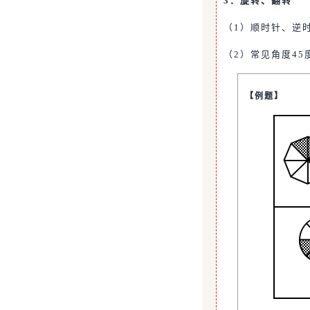
3．旋转、翻转
（1）顺时针、逆
（2）常见角度45
【例题】