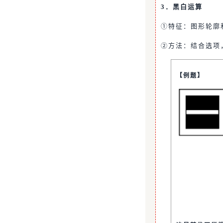
3．黑白运算
①特征：图形轮廓
②方法：结合选项
【例题】