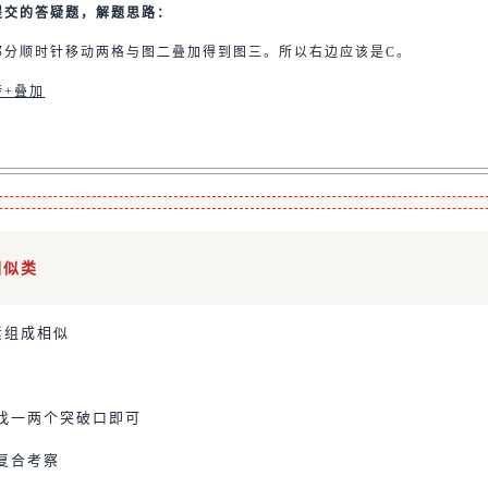
提交的答疑题，解题思路：
部分顺时针移动两格与图二叠加得到图三。所以右边应该是C。
转+叠加
相似类
素组成相似
找一两个突破口即可
复合考察