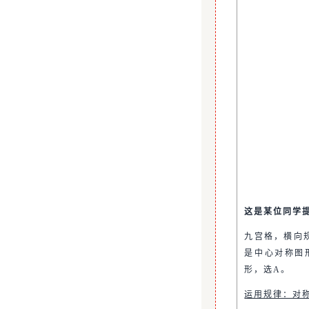
这是某位同学
九宫格，横向
是中心对称图
形，选A。
运用规律：对