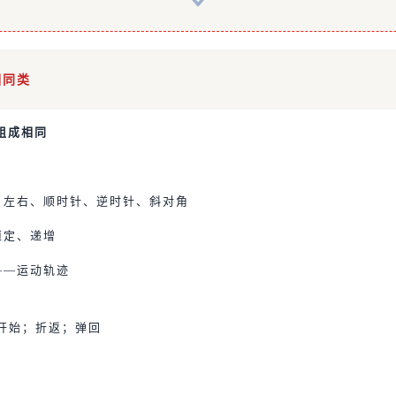
相同类
组成相同
、左右、顺时针、逆时针、斜对角
恒定、递增
——运动轨迹
开始；折返；弹回