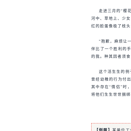
走进三月的“樱
河中、草地上、少女
红的脸蛋像极了枝头
“抱歉，麻烦让
伴比了一个胜利的手
的我。种其因者须食
这个活生生的例
曾经幼稚的行为付出
其中存在“情侣”时
将他们生生世世捆绑
【例题】
某单位工