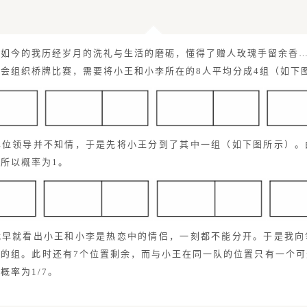
】如今的我历经岁月的洗礼与生活的磨砺，懂得了赠人玫瑰手留余香
会组织桥牌比赛，需要将小王和小李所在的8人平均分成4组（如下
单位领导并不知情，于是先将小王分到了其中一组（如下图所示）。
所以概率为1。
我早就看出小王和小李是热恋中的情侣，一刻都不能分开。于是我向
在的组。此时还有7个位置剩余，而与小王在同一队的位置只有一个可
概率为1/7。