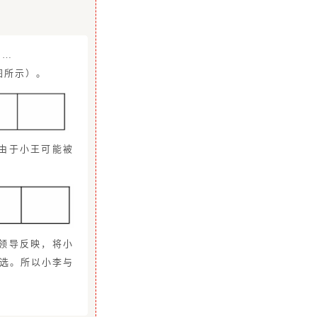
……
图所示）。
由于小王可能被
领导反映，将小
选。所以小李与