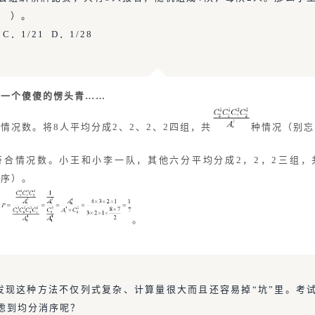
 ）。
 C．1/21 D．1/28
】一个傻傻的愣头青……
情况数。将8人平均分成2、2、2、2四组，共
种情况（别忘
符合情况数。小王和小李一队，其他六分平均分成2，2，2三组，
消序）。
率
。
发现这种方法不仅列式复杂、计算量很大而且还容易掉“坑”里。考
虑到均分消序呢？