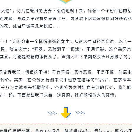
花大道”，花儿在微风的抚弄下缓缓地飘下来，好像一个个粉红色的
的发髻，身边男子趁机更靠近了些，为其取下这调皮得恰到好处的
的花，纯白里嵌着几片桃红……
一下！”迎面跑来一个慌慌张张的女生，从两人中间径直穿过，跑了
势，暗自庆幸：“嘿嘿，又赌到了一顿饭”。不用怀疑，这个煞风
其果，可能是缺德的事做多了，直到大四下学期都没牵过男孩子的
子告诉我们，情侣拆不得！善有善报，恶有恶报，不是不报，时辰
代价。其实，在公务员行测考试中也存在这样的“情侣”，在求概
，千万不要试图去拆散他们，否则将为之付出血与泪的代价，我们
在一起。下面就让我们来看一道真题，好好领悟做人的真谛。
会组织桥牌比赛，共有8人报名，随机组成4队，每队2人。那么小