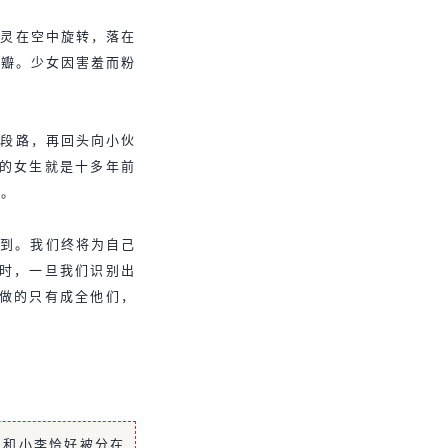
精灵在空中旋转，落在
花瓣。少女因害羞而粉
一段路，再回头向小伙
景的女生就是十多年前
手。
未到。我们终将为自己
率时，一旦我们识别出
能做的只有成全他们，
王和小李恰好被分在