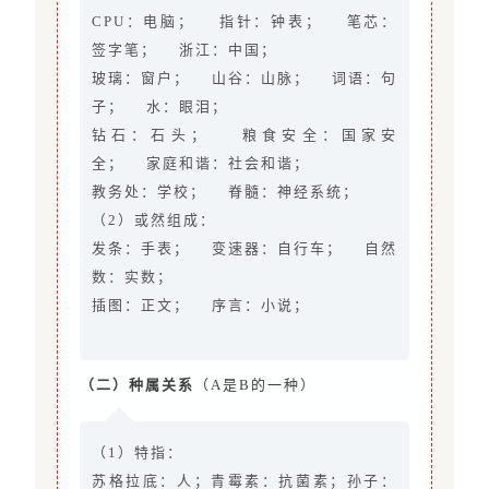
CPU：电脑； 指针：钟表； 笔芯：
签字笔； 浙江：中国；
玻璃：窗户； 山谷：山脉； 词语：句
子； 水：眼泪；
钻石：石头； 粮食安全：国家安
全； 家庭和谐：社会和谐；
教务处：学校； 脊髓：神经系统；
（2）或然组成：
发条：手表； 变速器：自行车； 自然
数：实数；
插图：正文； 序言：小说；
（二）种属关系
（A是B的一种）
（1）特指：
苏格拉底：人；青霉素：抗菌素；孙子：