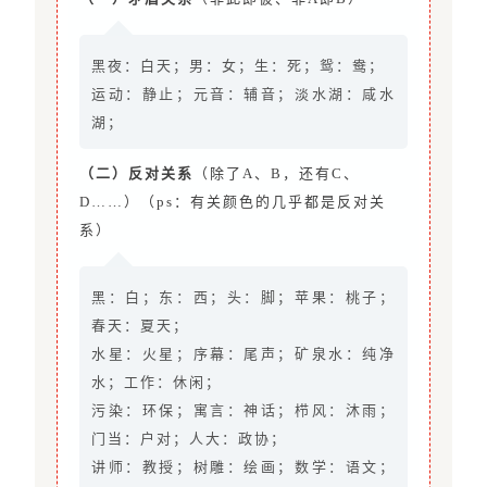
黑夜：白天；男：女；生：死；鸳：鸯；
运动：静止；元音：辅音；淡水湖：咸水
湖；
（二）反对关系
（除了A、B，还有C、
D……）（ps：有关颜色的几乎都是反对关
系）
黑：白；东：西；头：脚；苹果：桃子；
春天：夏天；
水星：火星；序幕：尾声；矿泉水：纯净
水；工作：休闲；
污染：环保；寓言：神话；栉风：沐雨；
门当：户对；人大：政协；
讲师：教授；树雕：绘画；数学：语文；