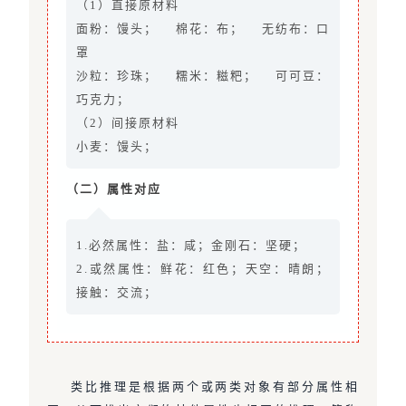
（1）直接原材料
面粉：馒头； 棉花：布； 无纺布：口
罩
沙粒：珍珠； 糯米：糍粑； 可可豆：
巧克力；
（2）间接原材料
小麦：馒头；
（二）属性对应
1.必然属性：盐：咸；金刚石：坚硬；
2.或然属性：鲜花：红色；天空：晴朗；
接触：交流；
类比推理是根据两个或两类对象有部分属性相