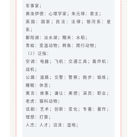
军事家；
弗洛伊德：心理学家；朱元璋：君主；
英国：国家；民法：法律；银河系：星
系；
鄱阳湖：淡水湖；糯米：水稻；
青蛙：变温动物；鳄鱼：爬行动物；
（2）泛指：
空调：电器；飞机：交通工具；轰炸机：
战机；
公路：道路；交警：警察；跑步：锻炼；
睡眠：休息；
寓言：故事；谦让：美德；演员：职业；
老虎：猫科动物；
话剧：艺术；创新：变化；专著：著作；
理想：打算；
人杰：人才；沼泽：湿地；