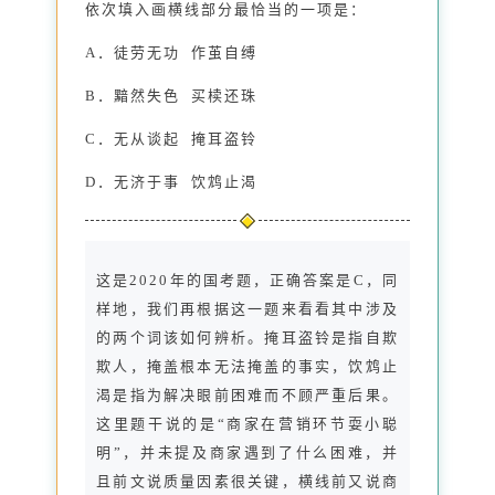
依次填入画横线部分最恰当的一项是：
A．徒劳无功 作茧自缚
B．黯然失色 买椟还珠
C．无从谈起 掩耳盗铃
D．无济于事 饮鸩止渴
这是2020年的国考题，正确答案是C，同
样地，我们再根据这一题来看看其中涉及
的两个词该如何辨析。掩耳盗铃是指自欺
欺人，掩盖根本无法掩盖的事实，饮鸩止
渴是指为解决眼前困难而不顾严重后果。
这里题干说的是“商家在营销环节耍小聪
明”，并未提及商家遇到了什么困难，并
且前文说质量因素很关键，横线前又说商