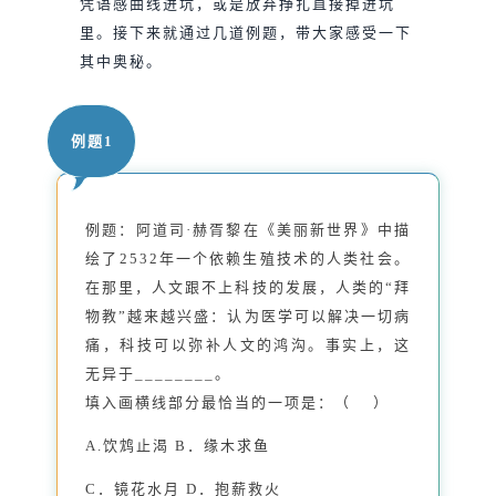
凭语感曲线进坑，或是放弃挣扎直接掉进坑
里。接下来就通过几道例题，带大家感受一下
其中奥秘。
例题1
例题：阿道司·赫胥黎在《美丽新世界》中描
绘了2532年一个依赖生殖技术的人类社会。
在那里，人文跟不上科技的发展，人类的“拜
物教”越来越兴盛：认为医学可以解决一切病
痛，科技可以弥补人文的鸿沟。事实上，这
无异于________。
填入画横线部分最恰当的一项是：（ ）
A.饮鸩止渴 B．缘木求鱼
C．镜花水月 D．抱薪救火