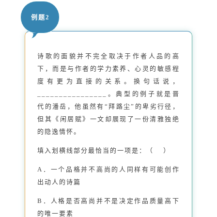
例题2
诗歌的面貌并不完全取决于作者人品的高
下，而是与作者的学力素养、心灵的敏感程
度有更为直接的关系。换句话说，
________________。典型的例子就是晋
代的潘岳，他虽然有“拜路尘”的卑劣行径，
但其《闲居赋》一文却展现了一份清雅独绝
的隐逸情怀。
填入划横线部分最恰当的一项是：（ ）
A．一个品格并不高尚的人同样有可能创作
出动人的诗篇
B．人格是否高尚并不是决定作品质量高下
的唯一要素