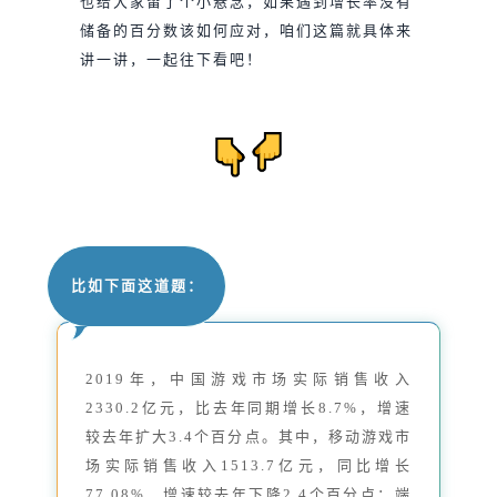
也给大家留了个小悬念，如果遇到增长率没有
储备的百分数该如何应对，咱们这篇就具体来
讲一讲，一起往下看吧！
比如下面这道题：
2019年，中国游戏市场实际销售收入
2330.2亿元，比去年同期增长8.7%，增速
较去年扩大3.4个百分点。其中，移动游戏市
场实际销售收入1513.7亿元，同比增长
77.08%，增速较去年下降2.4个百分点；端