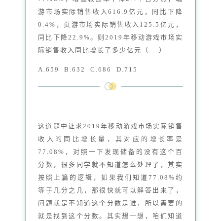
游市场实际销售收入616.9亿元，同比下降
0.4%，页游市场实际销售收入125.5亿元，
同比下降22.9%。则2019年移动游戏市场实
际销售收入同比增长了多少亿元（ ）
A.659 B.632 C.686 D.715
这道题中让求2019年移动游戏市场实际销售
收入的同比增长量，其对应的增长率是
77.08%，对照一下发现储备的没有这个百
分数，很多同学就不知道怎么处理了，其实
按照上篇的逻辑，如果我们知道77.08%约
等于几分之几，那很快就可以解答出来了，
问题就是不知道这个分数是谁，所以需要的
就是找到这个分数。其实想一想，咱们知道