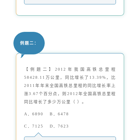
例题二：
【例题二】2012年我国高铁总里程
58428.11万公里，同比增长了13.39%，比
2011年年末全国高铁总里程的同比增长率上
涨3.67个百分点，则2012年全国高铁总里程
同比增长了多少万公里（ ）。
A．6890 B．6478
C．7125 D．7623