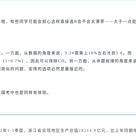
过程，有些同学可能会担心这样直接选B会不会太潦草——大于一点是
。一方面，从数据的角度来说，5.26需乘上10%左右才到5.6。而
5.26=（1+0.7%），因此可以排除CD。另一方面，从命题规律的角度
到类似的问题，安排的选项必然是最接近的。
在国考中也是同样有体现。
2年1-3季度，浙江省实现地区生产总值24214.9亿元，比上年同期