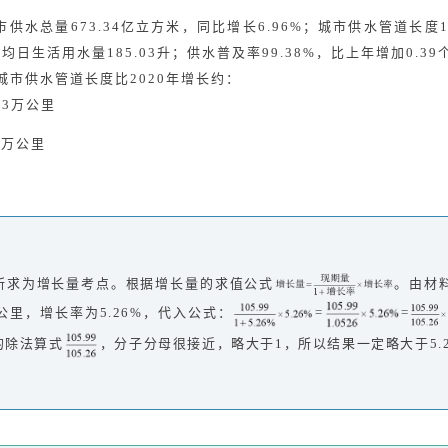
市供水总量673.34亿立方米，同比增长6.96%；城市供水管道长度1
人均日生活用水量185.03升；供水普及率99.38%，比上年增加0.3
全国城市供水管道长度比2020年增长约：
5.3万公里
.6万公里
所求为增长量考点。根据增长量的求值公式
。由材
9万公里，增长率为5.26%，代入公式：
=
=
的除法算式
，分子分母很接近，略大于1，所以结果一定略大于5.