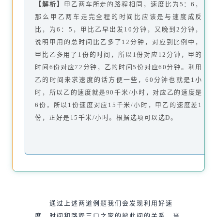
【解析】
甲乙两车所走的路程相同，速度比为5：6，
那么甲乙两车走完全程的时间比应该是与速度成反
比，为6：5，甲比乙早出发10分钟，又晚到2分钟，
说明甲用的总时间比乙多了12分钟，对应到比例中，
甲比乙多用了1份的时间，所以1份对应12分钟，甲的
时间6份对应72分钟，乙的时间5份对应60分钟。利用
乙的时间来求速度的话方便一些，60分钟也就是1小
时，所以乙的速度就是90千米/小时，对应乙的速度是
6份，所以1份速度对应15千米/小时，甲乙的速度差1
份，正好是15千米/小时。根据选项可以选D。
通过上述两道例题我们会发现利用好速
度、时间和路程三口之家的彼此间的关系，当