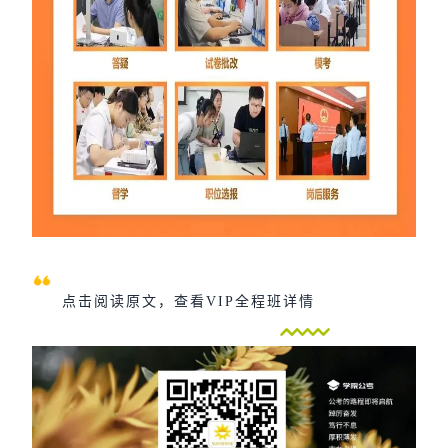
点击阅读原文，查看VIP全程班详情