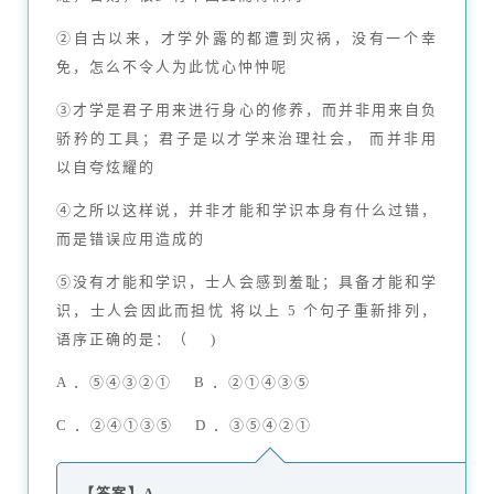
②自古以来，才学外露的都遭到灾祸，没有一个幸
免，怎么不令人为此忧心忡忡呢
③才学是君子用来进行身心的修养，而并非用来自负
骄矜的工具；君子是以才学来治理社会， 而并非用
以自夸炫耀的
④之所以这样说，并非才能和学识本身有什么过错，
而是错误应用造成的
⑤没有才能和学识，士人会感到羞耻；具备才能和学
识，士人会因此而担忧 将以上 5 个句子重新排列，
语序正确的是：（ )
A ．⑤④③②① B ．②①④③⑤
C ．②④①③⑤ D ．③⑤④②①
【答案】A