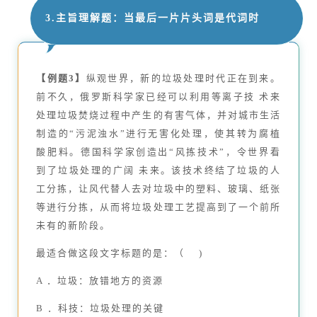
3.主旨理解题：当最后一片片头词是代词时
【例题3】
纵观世界，新的垃圾处理时代正在到来。
前不久，俄罗斯科学家已经可以利用等离子技 术来
处理垃圾焚烧过程中产生的有害气体，并对城市生活
制造的“污泥浊水”进行无害化处理，使其转为腐植
酸肥料。德国科学家创造出“风拣技术”，令世界看
到了垃圾处理的广阔 未来。该技术终结了垃圾的人
工分拣，让风代替人去对垃圾中的塑料、玻璃、纸张
等进行分拣，从而将垃圾处理工艺提高到了一个前所
未有的新阶段。
最适合做这段文字标题的是：（ )
A ．垃圾：放错地方的资源
B ．科技：垃圾处理的关键